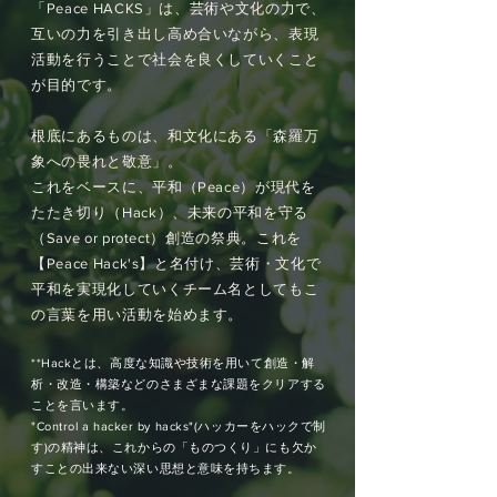
「Peace HACKS」は、​
芸術や文化の力で、
互いの力を引き出し高め合いながら、表現
活動を行うことで社会を良くしていくこと
が目的です。
根底にあるものは、和文化にある「森羅万
象への畏れと敬意」。
これをベースに、
平和（Peace）が現代を
たたき切り（Hack）、未来の平和を守る
（Save or protect）創造の祭典。これを
【Peace Hack's】と名付け、芸術・文化で
平和を実現化していくチーム名としてもこ
の言葉を用い活動を始めます。
**Hackとは、高度な知識や技術を用いて創造・解
析・改造・構築などのさまざまな課題をクリアする
ことを言います。
"Control a hacker by hacks"(​ハッカーをハックで制
す)の精神は、これからの「ものつくり」にも欠か
すことの出来ない深い思想と意味を持ちます。