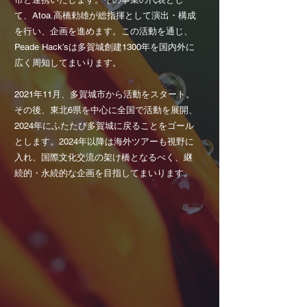
て、Atoa.高橋勅雄が総指揮として演出・構成
を行い、企画を進めます。
この活動を通じ、
Peade Hack’sは多賀城創建1300年を国内外に
広く周知してまいります。
​2021年11月、多賀城市から活動をスタート。
その後、東北6県を中心に全国で活動を展開、
2024年にふたたび多賀城に戻ることをゴール
とします。2024年以降は海外ツアーも視野に
入れ、国際文化交流の架け橋となるべく、継
続的・永続的な企画を目指してまいります。