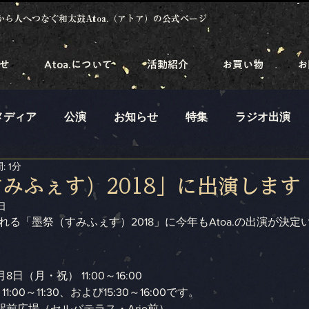
から人へつなぐ和太鼓Atoa.（アトア）の公式ページ
せ
Atoa.について
活動紹介
お買い物
お
メディア
公演
お知らせ
特集
ラジオ出演
: 1分
みふぇす）2018」に出演します
日
る「墨祭（すみふぇす）2018」に今年もAtoa.の出演が決定
8日（月・祝） 11:00～16:00
1:00～11:30、および15:30～16:00です。
前広場（セルバテラス・Ario前）