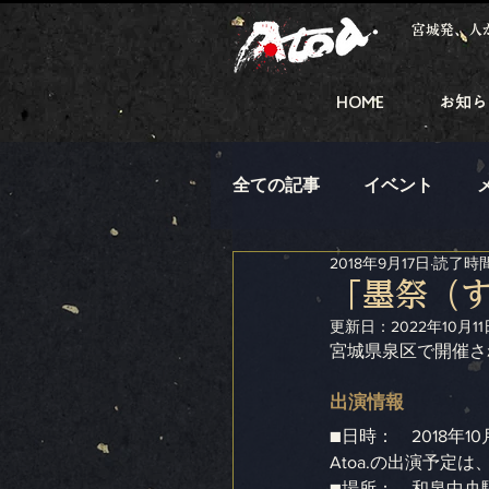
宮城発、人
HOME
お知ら
全ての記事
イベント
2018年9月17日
読了時間
「墨祭（す
更新日：
2022年10月11
宮城県泉区で開催され
出演情報 
■日時：　2018年10月
Atoa.の出演予定は、1
■場所：　和泉中央駅