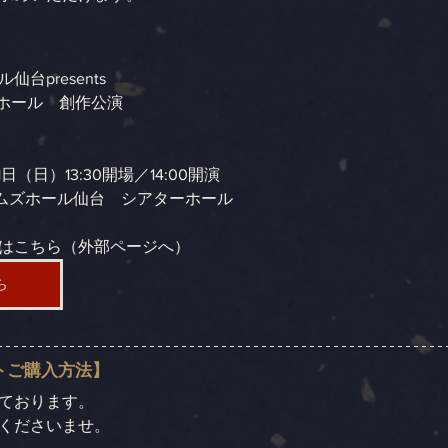
台presents
ターホール　創作公演
1日（日）13:30開場／14:00開演
ムズホール仙台　シアターホール
はこちら（外部ページへ）
ら
トご購入方法】
ております。
くださいませ。