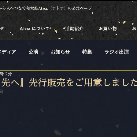
から人へつなぐ和太鼓Atoa.（アトア）の公式ページ
せ
Atoa.について
活動紹介
お買い物
お
メディア
公演
お知らせ
特集
ラジオ出演
: 2分
ラ先へ』先行販売をご用意しまし
日