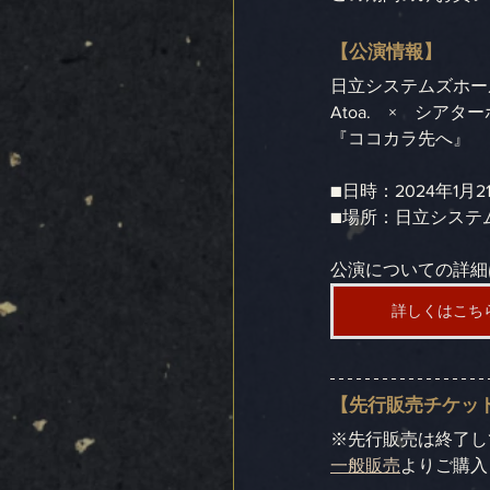
【公演情報】
日立システムズホール仙
Atoa.　×　シア
『ココカラ先へ』
■日時：2024年1月2
■場所：日立システ
公演についての詳細
詳しくはこち
【先行販売チケッ
※先行販売は終了し
一般販売
よりご購入