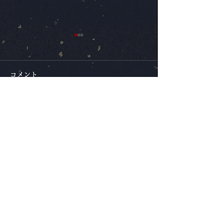
コメント
コメントを追加…
再始動「Peace HACKS
上北健ｘAtoa.
The 2nd ～in TOYOMA
人へ ～序～」 6
～」／ 7/26登米公演決
ライブ決定！
宮城発、人から人へつなぐ和の太鼓
定
Atoa.