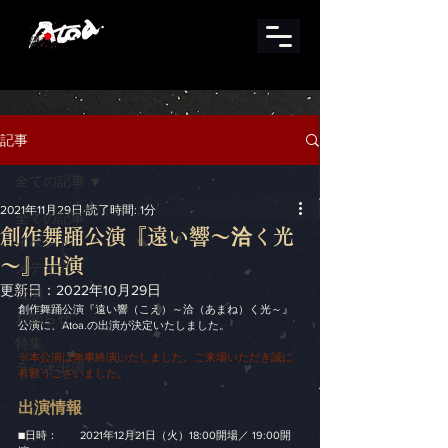
記事
全ての記事
2021年11月29日
読了時間: 1分
全ての記事
創作舞踊公演『遠い響～洽く光
イベント
～』出演
メディア
更新日：
2022年10月29日
公演
創作舞踊公演『遠い響（こえ）～洽（あまね）く光～』
お知らせ
公演に、Atoa.の出演が決定いたしました。
特集
※本公演は無事終演いたしました。ご来場いただき誠に
ラジオ出演
有難うございました。
出演情報
■日時：　　2021年12月21日（火）18:00開場／ 19:00開