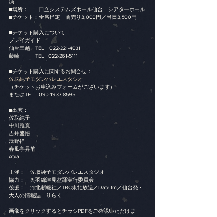
演
■場所：　　日立システムズホール仙台　シアターホール
■チケット：全席指定　前売り3,000円／当日3,500円
■チケット購入について
プレイガイド
仙台三越　TEL　022-221-4031
藤崎　　　TEL   022-261-5111
■チケット購入に関するお問合せ：
佐取純子モダンバレエスタジオ
（チケットお申込みフォームがございます）
またはTEL　090-1937-8595
■出演：
佐取純子
中川雅寛
吉井盛悟
浅野祥
春風亭昇羊
Atoa.
主催：　佐取純子モダンバレエスタジオ
協力：　奥羽綿津見盆踊実行委員会
後援：　河北新報社／TBC東北放送／Date fm／仙台発・
大人の情報誌　りらく
画像をクリックするとチラシPDFをご確認いただけま