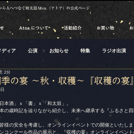
から人へつなぐ和太鼓Atoa.（アトア）の公式ページ
せ
Atoa.について
活動紹介
お買い物
お
メディア
公演
お知らせ
特集
ラジオ出演
: 2分
季の宴 ～秋・収穫～『収穫の宴
9日
日本酒」ｘ「書」ｘ「和太鼓」。
本の歳時記を辿りながら紹介し、未来へ継承する『ふるさと四
皆様の安全を考慮し、オンラインイベントでの開催といたしま
ンコンクール作品の展示と、『収穫の宴』オンラインイベント