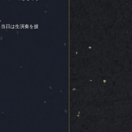
。
も当日は生演奏を披