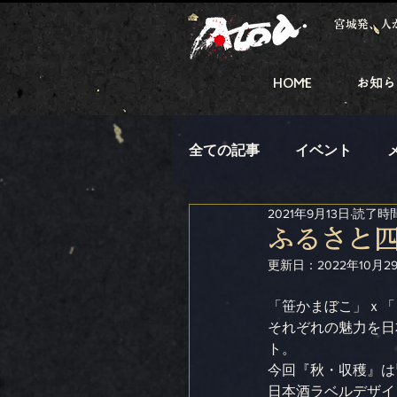
宮城発、人
HOME
お知ら
全ての記事
イベント
2021年9月13日
読了時間
ふるさと四
更新日：
2022年10月2
「笹かまぼこ」ｘ「
それぞれの魅力を日
ト。
今回『秋・収穫』は
日本酒ラベルデザイ