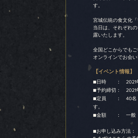
す。
宮城伝統の食文化「
当日は、それぞれの
露いたします。
全国どこからでもご
オンラインでお会い
【イベント情報】
■日時　　：　2021年
■予約締切：　2021
■定員　　：　40
す。　　　　　　　
■金額　　：　一般　￥
■お申し込み方法：