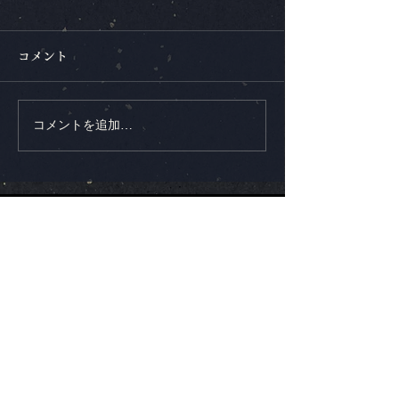
コメント
コメントを追加…
新曲発表！「Flair －天賦
ラジオ生出演！／
の才－」6/15配信開始、
「Morning Br
MV公開
橋勅雄が登場
宮城発、人から人へつなぐ和の太鼓
Atoa.
稽古場
〒984-0001
仙台市若林区鶴代町6-65
鐘崎総本店笹かま館 七夕ミュージアム