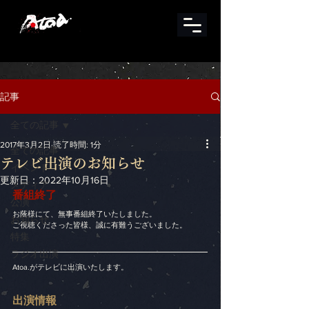
記事
全ての記事
2017年3月2日
読了時間: 1分
全ての記事
テレビ出演のお知らせ
イベント
更新日：
2022年10月16日
メディア
番組終了
公演
お蔭様にて、無事番組終了いたしました。
お知らせ
ご視聴くださった皆様、誠に有難うございました。
特集
ラジオ出演
Atoa.がテレビに出演いたします。
出演情報