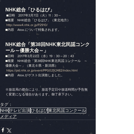
NHK総合「ひるはぴ」
 ■日時　2017年3月7日（火）11：30～
■概要　NHK総合「ひるはぴ」（東北地方）　
http://www4.nhk.or.jp/P2910/
■内容　Atoa.について特集されます。
NHK総合「第38回NHK東北民謡コンク
ール～優勝大会～」 
■日時　2017年3月22日（水）19：30～20：43
■概要　NHK総合「第38回NHK東北民謡コンクール　～
優勝大会～」（東北６県・新潟県）
https://pid.nhk.or.jp/event/PPG0292482/index.html
■内容　Atoa.がゲスト出演致しました。
※放送局の都合により、放送予定日や放送時間が予告無
く変更になる場合があります。御了承下さい。
タグ：
NHK
テレビ出演
ひるはぴ
東北民謡コンクール
メディア