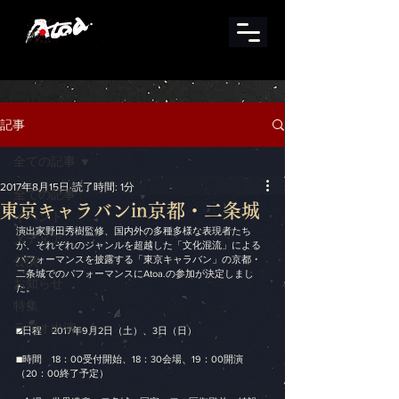
記事
全ての記事
2017年8月15日
読了時間: 1分
全ての記事
東京キャラバンin京都・二条城
イベント
演出家野田秀樹監修、国内外の多種多様な表現者たち
メディア
が、それぞれのジャンルを超越した「文化混流」による
公演
パフォーマンスを披露する「東京キャラバン」の京都・
二条城でのパフォーマンスにAtoa.の参加が決定しまし
お知らせ
た。
特集
ラジオ出演
■日程　2017年9月2日（土）、3日（日）
■時間　18：00受付開始、18：30会場、19：00開演
（20：00終了予定）