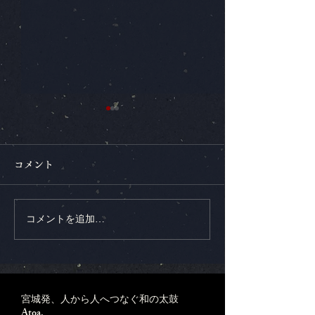
コメント
コメントを追加…
出演決定！7/４「花乱
新曲発表！「Fla
舞 其の伍 －誕生祭
の才－」6/15
－」／リフノス5周年記念
MV公開
宮城発、人から人へつなぐ和の太鼓
事業
Atoa.