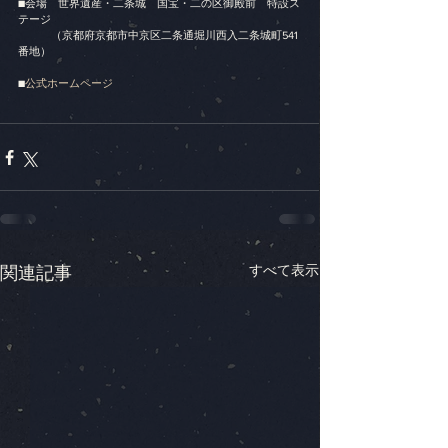
■会場　世界遺産・二条城　国宝・二の区御殿前　特設ス
テージ
　　　（京都府京都市中京区二条通堀川西入二条城町541
番地）
■
公式ホームページ
すべて表示
関連記事