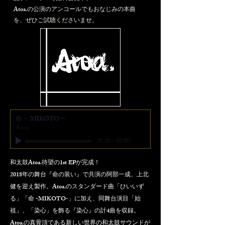
Atoa.の公演のアンコールでもおなじみの本曲
を、ぜひご試聴くださいませ。
命 －MIKOTOー
Atoa.
00:00
/
00:00
和太鼓Atoa.待望の1st EPが完成！
2018年の舞台『命の装い』で共演の阿部一成、上北
健を迎え製作。Atoa.のスタンダード曲「ひいいず
る」「命 -MIKOTO-」に加え、同舞台演目「始
祖」、「染心」を飾る『染心』の計4曲を収録。
​Atoa.の真骨頂である新しい世界の和太鼓サウンドが