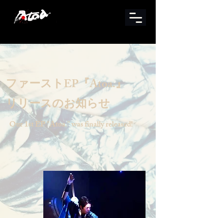
ファーストEP『Atoa.』
リリースのお知らせ
Our 1st EP "Atoa." was finally released!