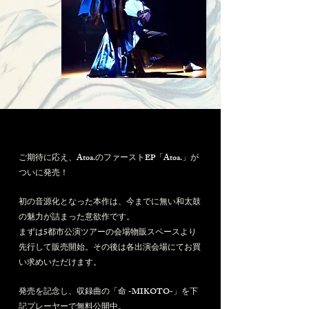
ご期待に応え、Atoa.のファーストEP「Atoa.」が
ついに発売！
初の音源化となった本作は、今までに無い和太鼓
の魅力が詰まった意欲作です。
まずは5都市公演ツアーの会場物販スペースより
先行して販売開始。その後は各出演会場にてお買
い求めいただけます。
発売を記念し、収録曲の「命 -MIKOTO-」を下
記プレーヤーで無料公開中。